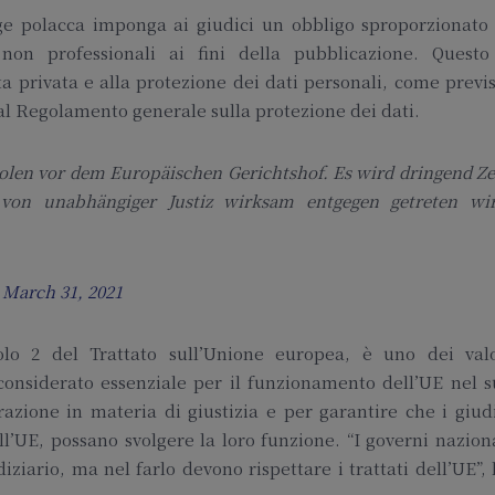
egge polacca imponga ai giudici un obbligo sproporzionato
à non professionali ai fini della pubblicazione. Questo
ita privata e alla protezione dei dati personali, come previ
dal Regolamento generale sulla protezione dei dati.
len vor dem Europäischen Gerichtshof. Es wird dringend Ze
von unabhängiger Justiz wirksam entgegen getreten wir
)
March 31, 2021
colo 2 del Trattato sull’Unione europea, è uno dei valo
considerato essenziale per il funzionamento dell’UE nel 
azione in materia di giustizia e per garantire che i giud
ll’UE, possano svolgere la loro funzione. “I governi nazion
iziario, ma nel farlo devono rispettare i trattati dell’UE”,