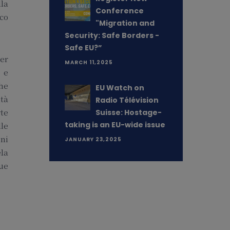
la
Conference
ico
"Migration and
Security: Safe Borders -
Safe EU?”
per
MARCH 11,2025
 e
he
EU Watch on
ità
Radio Télévision
rte
Suisse: Hostage-
taking is an EU-wide issue
lle
oni
JANUARY 23,2025
ela
ue