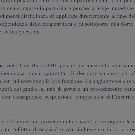
atura polacca e la ritiene incompatibile con il principio 
 nazionale; questo in particolare perché la legge impedisce
cedimenti disciplinari, di applicare direttamente alcune de
’indipendenza della magistratura e di sottoporre alla Corte
 su tali questioni.
a violi il diritto dell’UE poiché ha consentito alla cam
ndipendenza non è garantita, di decidere su questioni c
 con cui esercitano la loro funzione. Ha aggiunto poi che t
unità dei giudici al fine di avviare un procedimento pen
e, con conseguente sospensione temporanea dall’incarico
over affrontare un procedimento davanti a un organo la c
 un ‘effetto dissuasivo’ e può influenzare la loro stes