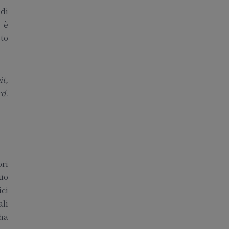
 di
 è
sto
it,
d.
ri
suo
ici
ali
 ha