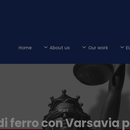
Home
About us
Our work
E
NEWS
i ferro con Varsavia p