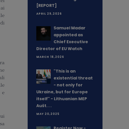
del
[REPORT]
 ai
APRIL 29,2026
lle
 di
Samuel Madar
appointed as
Chief Executive
Director of EU Watch
MARCH 18,2026
era
he
"This is an
ali
existential threat
ale
- not only for
Ukraine, but for Europe
 e
itself" - Lithuanian MEP
Aušt. . .
MAY 20,2025
ui
sa
Register Now -