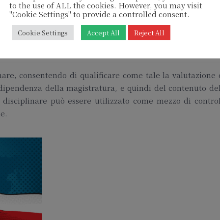
to the use of ALL the cookies. However, you may visit
e pronunce pregiudiziali alla Corte di giustizia. La legg
"Cookie Settings" to provide a controlled consent.
el diritto dell’Unione, il funzionamento del meccanismo 
Cookie Settings
Accept All
Reject All
i indipendenza giudiziaria di cui all’articolo 19, paragrafo
inare, consentendo di qualificare come tale la valutazione
indipendenza della magistratura, e quindi del contenuto de
e disciplinare può essere utilizzato come mezzo di contro
ie.