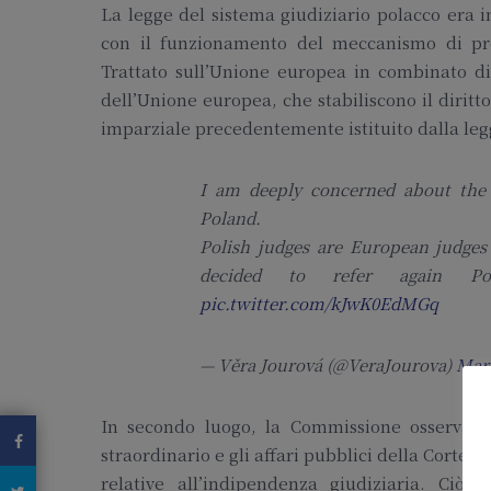
La legge del sistema giudiziario polacco era i
con il funzionamento del meccanismo di pron
Trattato sull’Unione europea in combinato dis
dell’Unione europea, che stabiliscono il diritt
imparziale precedentemente istituito dalla leg
I am deeply concerned about the 
Poland.
Polish judges are European judges
decided to refer again 
pic.twitter.com/kJwK0EdMGq
— Věra Jourová (@VeraJourova)
Marc
In secondo luogo, la Commissione osserva c
straordinario e gli affari pubblici della Corte
relative all’indipendenza giudiziaria. Ciò 