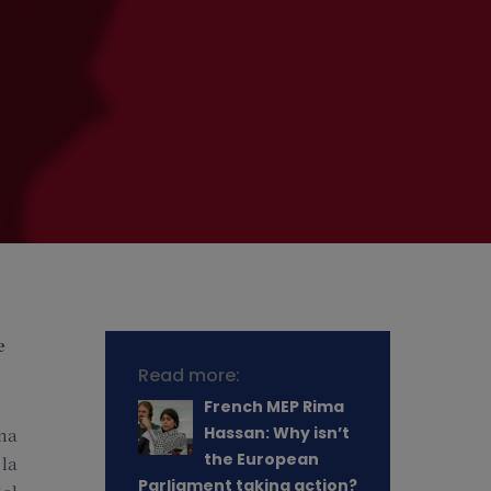
e
Read more:
French MEP Rima
Hassan: Why isn’t
una
the European
 la
Parliament taking action?