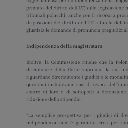
legge dannosa per l’indipendenza della magistr
primato del diritto dell’UE sulla legislazione
tribunali polacchi, anche con il ricorso a pro
disposizioni del diritto dell’UE a tutela dell
giustizia le domande di pronuncia pregiudiziale
Indipendenza della magistratura
Inoltre, la Commissione ritiene che la Poloni
disciplinare della Corte suprema, la cui i
riguardano direttamente i giudici e le modalità
questioni includevano casi di revoca dell’imm
contro di loro o di sottoporli a detenzion
riduzione dello stipendio.
“La semplice prospettiva per i giudici di d
indipendenza non è garantita crea per loro