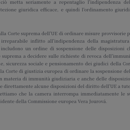
ciò metta seriamente a repentaglio l’indipendenza del
tezione giuridica efficace, e quindi l’ordinamento giurid
lla Corte suprema dell’UE di ordinare misure provvisorie 
rreparabile inflitto all’indipendenza della magistratura
 includono un ordine di sospensione delle disposizioni c
e suprema a decidere sulle richieste di revoca dell’immun
e, sicurezza sociale e pensionamento dei giudici della Co
a Corte di giustizia europea di ordinare la sospensione de
in materia di immunità giudiziaria e anche delle disposizi
e direttamente alcune disposizioni del diritto dell’UE a tut
aspettiamo che la camera interrompa immediatamente le s
esidente della Commissione europea Vera Jourová.