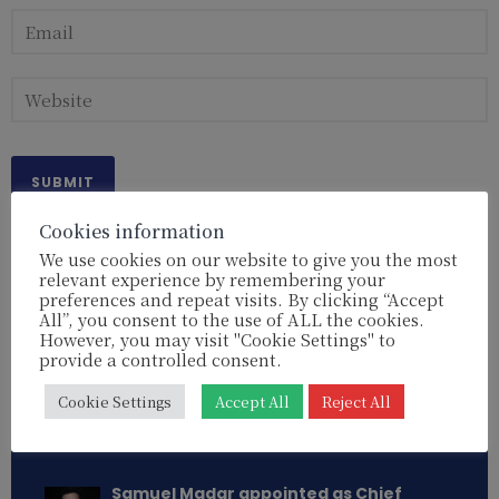
Cookies information
We use cookies on our website to give you the most
relevant experience by remembering your
preferences and repeat visits. By clicking “Accept
All”, you consent to the use of ALL the cookies.
Read more:
However, you may visit "Cookie Settings" to
French MEP Rima Hassan: Why isn’t the
provide a controlled consent.
European Parliament taking action?
Cookie Settings
Accept All
Reject All
[REPORT]
APRIL 29,2026
Samuel Madar appointed as Chief