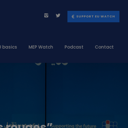
SUPPORT EU WATCH
U basics
MEP Watch
Podcast
Contact
es rouges”