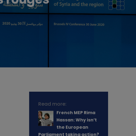
Read more:
French MEP Rima
Hassan: Why isn’t
the European
Parliament taking action?