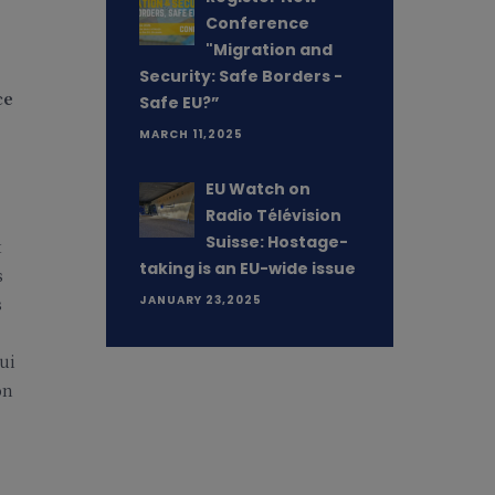
Conference
"Migration and
Security: Safe Borders -
ce
Safe EU?”
MARCH 11,2025
EU Watch on
Radio Télévision
Suisse: Hostage-
t
taking is an EU-wide issue
s
s
JANUARY 23,2025
ui
on