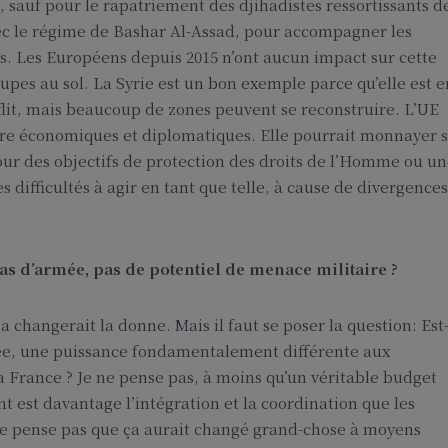
 sauf pour le rapatriement des djihadistes ressortissants d
avec le régime de Bashar Al-Assad, pour accompagner les
es. Les Européens depuis 2015 n’ont aucun impact sur cette
roupes au sol. La Syrie est un bon exemple parce qu’elle est e
flit, mais beaucoup de zones peuvent se reconstruire. L’UE
ngère économiques et diplomatiques. Elle pourrait monnayer 
our des objectifs de protection des droits de l’Homme ou u
s difficultés à agir en tant que telle, à cause de divergences
pas d’armée, pas de potentiel de menace militaire ?
a changerait la donne. Mais il faut se poser la question: Est
grée, une puissance fondamentalement différente aux
a France ? Je ne pense pas, à moins qu’un véritable budget
t est davantage l’intégration et la coordination que les
 ne pense pas que ça aurait changé grand-chose à moyens