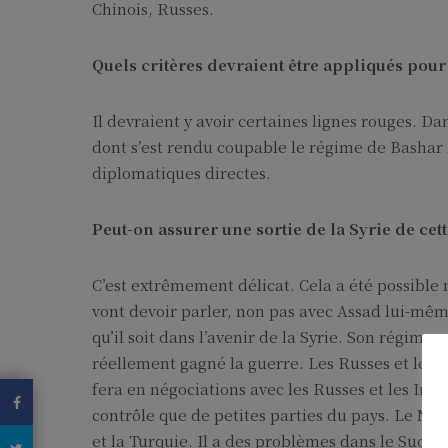
Chinois, Russes.
Quels critères devraient être appliqués pour 
Il devraient y avoir certaines lignes rouges. D
dont s’est rendu coupable le régime de Bashar A
diplomatiques directes.
Peut-on assurer une sortie de la Syrie de cet
C’est extrêmement délicat. Cela a été possible 
vont devoir parler, non pas avec Assad lui-mêm
qu’il soit dans l’avenir de la Syrie. Son régime 
réellement gagné la guerre. Les Russes et les Ir
fera en négociations avec les Russes et les Ira
contrôle que de petites parties du pays. Le Nor
et la Turquie. Il a des problèmes dans le Sud, e