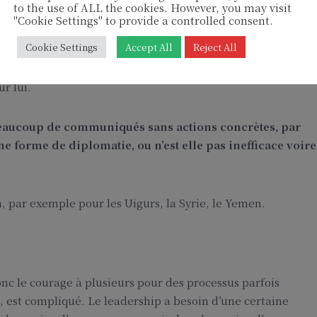
to the use of ALL the cookies. However, you may visit
e Bashar Al Assad est le seul interlocuteur possible ou que
"Cookie Settings" to provide a controlled consent.
chose. Si Al Assad montre qu’il lui est impossible de gérer 
Cookie Settings
Accept All
Reject All
d’Assad en tant que personne avec maintien de son régime. 
ble. Mais c’est possible car il est très faible et impopulaire.
ur lui.
nt beaucoup de communiqués sans actions concrètes, par
e forme de diplomatie, ou n’est elle pas inefficace voire
n, par exemple pour les Uigurs, la Syrie, le Yemen.
onc le courage à plusieurs pour des processus parfois
, est compliqué. Le leadership a besoin d’une certaine