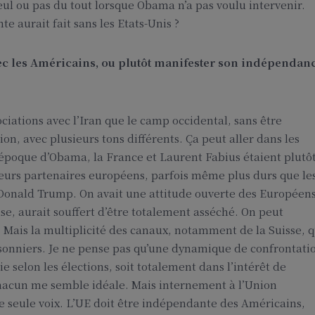
seul ou pas du tout lorsque Obama n’a pas voulu intervenir.
e aurait fait sans les Etats-Unis ?
ec les Américains, ou plutôt manifester son indépendan
ociations avec l’Iran que le camp occidental, sans être
ion, avec plusieurs tons différents. Ça peut aller dans les
’époque d’Obama, la France et Laurent Fabius étaient plutô
e leurs partenaires européens, parfois même plus durs que le
Donald Trump. On avait une attitude ouverte des Européen
se, aurait souffert d’être totalement asséché. On peut
Mais la multiplicité des canaux, notamment de la Suisse, q
risonniers. Je ne pense pas qu’une dynamique de confrontati
ie selon les élections, soit totalement dans l’intérêt de
chacun me semble idéale. Mais internement à l’Union
e seule voix. L’UE doit être indépendante des Américains,