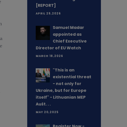
e
[REPORT]
APRIL 29,2026
n
Samuel Madar
appointed as
sa
Chief Executive
ne
Director of EU Watch
MARCH 18,2026
"This is an
existential threat
- not only for
Ukraine, but for Europe
-
itself" - Lithuanian MEP
Aušt. . .
MAY 20,2025
Register Now -