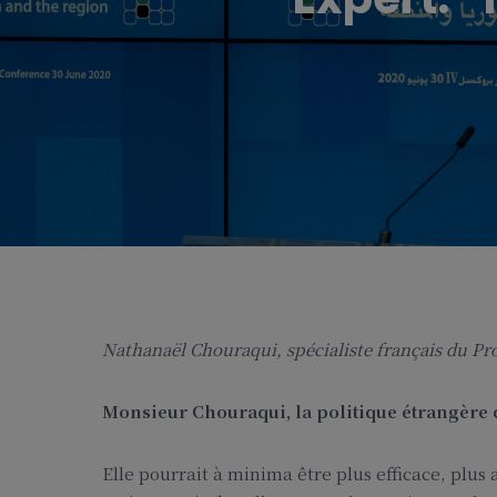
Nathanaël Chouraqui, spécialiste français du Proc
Monsieur Chouraqui, la politique étrangère d
Elle pourrait à minima être plus efficace, plus a