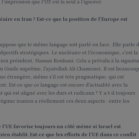
l’impression que l’UE est la seul à l’ignorer.
ire en Iran ? Est-ce que la position de l’Europe est
uppose que le même langage soit parlé en face. Elle parle 
bjectifs stratégiques. Le nucléaire et l’économique, c’est la
cien président, Hassan Rouhani. Cela a prévalu à la signatu
 du Guide suprême, l’ayatollah Ali Chamenei. Il est beaucou
ique étrangère, même s’il est très pragmatique, qui est
st: Est-ce que ce langage est encore d’actualité avec la
qui est aligné avec les durs et radicaux ? Y a-t-il toujours
régime iranien a réellement ces deux aspects : entre les
e l’UE favorise toujours un côté même si Israel est
 établit. Est-ce que les efforts de l’UE dans ce conflit