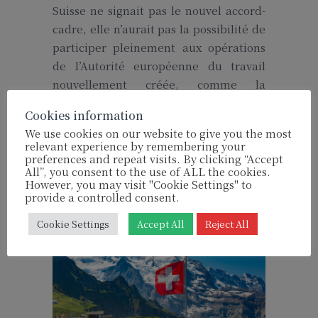
Suisse ne signait pas le nouvel accord-
cadre, elle n’aurait pas la possibilité de
participer pleinement aux opérations
de l’Autorité européenne du travail
nouvellement créée, comme la
participation des organes de contrôle
Cookies information
suisses aux inspections conjointes, et
We use cookies on our website to give you the most
n’aurait que des possibilités limitées de
relevant experience by remembering your
sanctionner les fraudeurs dans ce
preferences and repeat visits. By clicking “Accept
All”, you consent to the use of ALL the cookies.
domaine.
However, you may visit "Cookie Settings" to
provide a controlled consent.
Cookie Settings
Accept All
Reject All